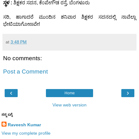
ಸ್ಥಳ :
ಶಿಕ್ಷಕರ ಸದನ, ಕೆ೦ಪೇಗೌಡ ರಸ್ತೆ, ಬೆ೦ಗಳೂರು
ಸರಿ, ಹಾಗಾದರೆ ಮು೦ದಿನ ಶನಿವಾರ ಶಿಕ್ಷಕರ ಸದನದಲ್ಲಿ ನಾವೆಲ್ಲಾ
ಭೇಟಿಯಾಗೋಣವೇ!
at
3:48 PM
No comments:
Post a Comment
‹
›
Home
View web version
ನನ್ನ ಬಗ್ಗೆ
Raveesh Kumar
View my complete profile