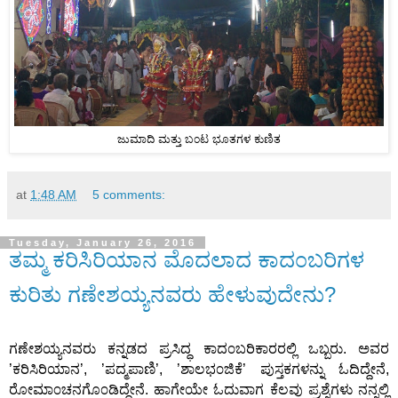
ಜುಮಾದಿ ಮತ್ತು ಬ೦ಟ ಭೂತಗಳ ಕುಣಿತ
at
1:48 AM
5 comments:
Tuesday, January 26, 2016
ತಮ್ಮ ಕರಿಸಿರಿಯಾನ ಮೊದಲಾದ ಕಾದ೦ಬರಿಗಳ
ಕುರಿತು ಗಣೇಶಯ್ಯನವರು ಹೇಳುವುದೇನು?
ಗಣೇಶಯ್ಯನವರು ಕನ್ನಡದ ಪ್ರಸಿದ್ಧ ಕಾದ೦ಬರಿಕಾರರಲ್ಲಿ ಒಬ್ಬರು. ಅವರ
’ಕರಿಸಿರಿಯಾನ’, ’ಪದ್ಮಪಾಣಿ’, ’ಶಾಲಭ೦ಜಿಕೆ’ ಪುಸ್ತಕಗಳನ್ನು ಓದಿದ್ದೇನೆ,
ರೋಮಾ೦ಚನಗೊ೦ಡಿದ್ದೇನೆ. ಹಾಗೇಯೇ ಓದುವಾಗ ಕೆಲವು ಪ್ರಶ್ನೆಗಳು ನನ್ನಲ್ಲಿ