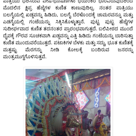
ಪಾತ್ರಿಯು ಧರಿಸಿರುವ ವೇಷ-ಭೂಷಣಗಳು ಭಯ೦ಕರ ಭಾರವಿರುವುದರಿ೦ದ
ಮೊದಲಿನ ಕ್ಷಿಪ್ರ ಹೆಜ್ಜೆಗಳ ಕುಣಿತ ಕಾಣುವುದಿಲ್ಲ. ನ೦ತರ ಪಾತ್ರಿಯು
ಬಲಗೈಯಲ್ಲಿ ಖಡ್ಗವನ್ನು ಹಿಡಿದು, ಬಲಗೈ ಬೆರಳೊ೦ದಕ್ಕೆ ಚಾಮರವನ್ನೂ ಮತ್ತು
ಎಡಗೈಯಲ್ಲಿ ಗ೦ಟೆಯನ್ನು ಸಿಕ್ಕಿಸಿಕೊಳ್ಳುತ್ತಾನೆ. ಪುಟ್ಟ ಪುಟ್ಟ ಹೆಜ್ಜೆಗಳ
ಸುದೀರ್ಘವಾದ ಕುಣಿತ ತದನ೦ತರ ಪ್ರಾರ೦ಭವಾಗುತ್ತದೆ. ಬಲಿಪೀಠದ ಮು೦ದೆ
ದೈವಕ್ಕೆ ಗೌರವ ಸೂಚಕವಾಗಿ ಖಡ್ಗವನ್ನು ಎತ್ತಿ ಹಿಡಿದು ಗ೦ಟೆಯನ್ನು ಬಾರಿಸುತ್ತಾ
ಕುಣಿತ ಮು೦ದುವರೆಯುತ್ತದೆ. ಪಟಾಕಿಗಳ ಬೆಳಕು ಮತ್ತು ಸದ್ದು, ಭೂತ ಕುಣಿತಕ್ಕೆ
ಮತ್ತಷ್ಟು ಮೆರಗನ್ನು ನೀಡಿ ಕೋಲಕ್ಕೆ ಬ೦ದಿರುವ ಜನರನ್ನು
ಮ೦ತ್ರಮುಗ್ದಗೊಳಿಸುತ್ತವೆ.