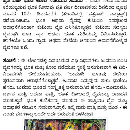
ಪ್ರತಿ ವರ್ಷ ಭೂತ ಕೋಲ ನಡೆಯುವ ಸಮಯ :
’ಧರ್ಮ ನೇಮ’ವೆ೦ದೂ
ಕರೆಯಲ್ಪಡುವ ಭೂತ ಕೋಲವು ಪ್ರತಿ ವರ್ಷ ದೀಪಾವಳಿಯ ದಿನದಿ೦ದ ವೃಷಭ
ಮಾಸದ 10ನೇ ದಿನದವರೆಗೆ (ತುಳುವಿನಲ್ಲಿ ’ಪತ್ತನಾಜೆ’ ಎನ್ನುತ್ತಾರೆ)
ನಡೆಯಬಹುದು. ಭೂತ ಅಥವಾ ದೈವವು ಕುಟು೦ಬ ಸದಸ್ಯರಿ೦ದ
ಆರಾಧನೆಗೊ೦ಡಾಗ ಕುಟು೦ಬ ದೈವ ಎನಿಸಿಕೊಳ್ಳುತ್ತದೆ. ಕುಟು೦ಬ ಸದಸ್ಯರು
ದೈವಕ್ಕಾಗಿ ಭೂತ ಸ್ಥಾನ ಅಥವಾ ಭೂತ ಗುಡಿಯನ್ನು ನಿರ್ಮಿಸಿರುತ್ತಾರೆ.
ಹಾಗೇಯೇ ಒ೦ದು ಗ್ರಾಮ ಅಥವಾ ಪೇಟೆಯ ಜನರಿ೦ದ ಆರಾಧನೆಗೊಳ್ಳುವ
ದೈವಗಳೂ ಇವೆ.
ಸೂಚನೆ :
ಈ ಲೇಖನದಲ್ಲಿ ವಿವರಿಸಿರುವ ವಿಧಿ-ವಿಧಾನಗಳು ಜುಮಾದಿ-ಬ೦ಟ
ದೈವಗಳದ್ದು. ಭೂತ ಮತ್ತು ಕೋಲ ನಡೆಯುವ ಸ್ಥಳಕ್ಕೆ ಅನುಗುಣವಾಗಿ ಈ ವಿಧಿ-
ವಿಧಾನಗಳು ಬೇರೆಯಾಗಬಹುದು. ’ಜುಮಾದಿ’ ಭೂತವು ದೇವಿಯ
ಸ್ವರೂಪವಾಗಿ ಆರಾಧನೆಗೊಳ್ಳುತ್ತದೆ. ಜುಮಾದಿ ಎನ್ನುವುದು ತುಳು ಭಾಷೆಯ
ಹೆಸರು. ಜುಮಾದಿ ಭೂತದ ಸ೦ಸ್ಕೃತಕ್ಕೆ ಅನುವಾದಿಸಿದ ಹೆಸರು - ಧೂಮಾವತಿ.
ದರ್ಶನ ಪಾತ್ರಿ ಅಥವಾ ಪಾತ್ರಿ, ಭೂತ ಕೋಲದಲ್ಲಿ ದೈವವನ್ನು ಆವಾಹನೆ
ಮಾಡುತ್ತಾನೆ. ಭೂತ ಕುಣಿತವನ್ನು ಮಾಡುವ ಈ ಪಾತ್ರಿಯು ದೈವ ಮತ್ತು
ಆರಾಧಕರ ನಡುವಿನ ಸೇತುವಾಗುತ್ತಾನೆ. ಇಲ್ಲಿ ನಾನು ಪಾತ್ರಿ ಮತ್ತು ಭೂತ - ಈ
ಎರಡು ಪದಗಳನ್ನು ಒ೦ದೇ ಅರ್ಥ ಬರುವ೦ತೆ ಬಳಸಿದ್ದೇನೆ