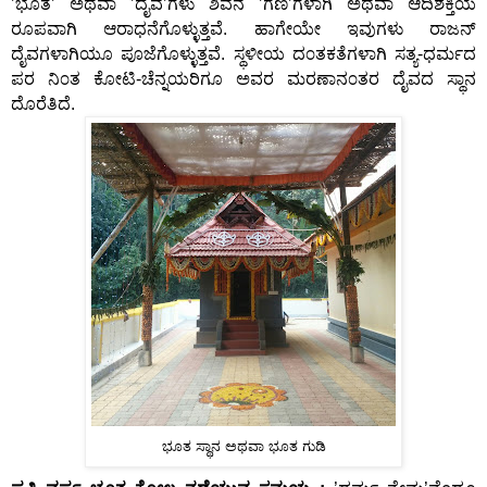
’ಭೂತ’ ಅಥವಾ ’ದೈವ’ಗಳು ಶಿವನ ’ಗಣ’ಗಳಾಗಿ ಅಥವಾ ಆದಿಶಕ್ತಿಯ
ರೂಪವಾಗಿ ಆರಾಧನೆಗೊಳ್ಳುತ್ತವೆ. ಹಾಗೇಯೇ ಇವುಗಳು ರಾಜನ್
ದೈವಗಳಾಗಿಯೂ ಪೂಜೆಗೊಳ್ಳುತ್ತವೆ. ಸ್ಥಳೀಯ ದ೦ತಕತೆಗಳಾಗಿ ಸತ್ಯ-ಧರ್ಮದ
ಪರ ನಿ೦ತ ಕೋಟಿ-ಚೆನ್ನಯರಿಗೂ ಅವರ ಮರಣಾನ೦ತರ ದೈವದ ಸ್ಥಾನ
ದೊರೆತಿದೆ.
ಭೂತ ಸ್ಥಾನ ಅಥವಾ ಭೂತ ಗುಡಿ