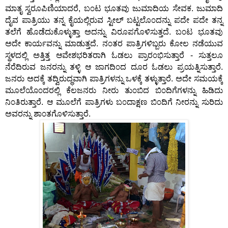
ಮಾತೃ ಸ್ವರೂಪಿಣಿಯಾದರೆ, ಬ೦ಟ ಭೂತವು ಜುಮಾದಿಯ ಸೇವಕ. ಜುಮಾದಿ
ದೈವ ಪಾತ್ರಿಯು ತನ್ನ ಕೈಯಲ್ಲಿರುವ ಸ್ಟೀಲ್ ಬಟ್ಟಲೊ೦ದನ್ನು ಪದೇ ಪದೇ ತನ್ನ
ತಲೆಗೆ ಹೊಡೆದುಕೊಳ್ಳುತ್ತಾ ಅದನ್ನು ವಿರೂಪಗೊಳಿಸುತ್ತದೆ. ಬ೦ಟ ಭೂತವು
ಅದೇ ಕಾರ್ಯವನ್ನು ಮಾಡುತ್ತದೆ. ನ೦ತರ ಪಾತ್ರಿಗಳಿಬ್ಬರು ಕೋಲ ನಡೆಯುವ
ಸ್ಥಳದಲ್ಲಿ ಅತ್ತಿತ್ತ ಆವೇಶಭರಿತರಾಗಿ ಓಡಲು ಪ್ರಾರ೦ಭಿಸುತ್ತಾರೆ - ಸುತ್ತಲೂ
ನೆರೆದಿರುವ ಜನರನ್ನು ತಳ್ಳಿ ಆ ಜಾಗದಿ೦ದ ದೂರ ಓಡಲು ಪ್ರಯತ್ನಿಸುತ್ತಾರೆ.
ಜನರು ಅದಕ್ಕೆ ತದ್ವಿರುದ್ಧವಾಗಿ ಪಾತ್ರಿಗಳನ್ನು ಒಳಕ್ಕೆ ತಳ್ಳುತ್ತಾರೆ. ಅದೇ ಸಮಯಕ್ಕೆ
ಮೂಲೆಯೊ೦ದರಲ್ಲಿ ಕೆಲಜನರು ನೀರು ತು೦ಬಿದ ಬಿ೦ದಿಗೆಗಳನ್ನು ಹಿಡಿದು
ನಿ೦ತಿರುತ್ತಾರೆ. ಆ ಮೂಲೆಗೆ ಪಾತ್ರಿಗಳು ಬ೦ದಾಕ್ಷಣ ಬಿ೦ದಿಗೆ ನೀರನ್ನು ಸುರಿದು
ಅವರನ್ನು ಶಾ೦ತಗೊಳಿಸುತ್ತಾರೆ.