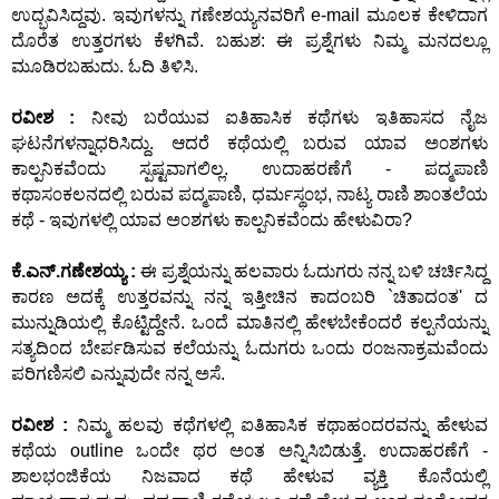
ಉದ್ಭವಿಸಿದ್ದವು. ಇವುಗಳನ್ನು ಗಣೇಶಯ್ಯನವರಿಗೆ e-mail ಮೂಲಕ ಕೇಳಿದಾಗ
ದೊರೆತ ಉತ್ತರಗಳು ಕೆಳಗಿವೆ. ಬಹುಶ: ಈ ಪ್ರಶ್ನೆಗಳು ನಿಮ್ಮ ಮನದಲ್ಲೂ
ಮೂಡಿರಬಹುದು. ಓದಿ ತಿಳಿಸಿ.
ರವೀಶ :
ನೀವು ಬರೆಯುವ ಐತಿಹಾಸಿಕ ಕಥೆಗಳು ಇತಿಹಾಸದ ನೈಜ
ಘಟನೆಗಳನ್ನಾಧರಿಸಿದ್ದು. ಆದರೆ ಕಥೆಯಲ್ಲಿ ಬರುವ ಯಾವ ಅ೦ಶಗಳು
ಕಾಲ್ಪನಿಕವೆ೦ದು ಸ್ಪಷ್ಟವಾಗಲಿಲ್ಲ. ಉದಾಹರಣೆಗೆ - ಪದ್ಮಪಾಣಿ
ಕಥಾಸ೦ಕಲನದಲ್ಲಿ ಬರುವ ಪದ್ಮಪಾಣಿ, ಧರ್ಮಸ್ಥ೦ಭ, ನಾಟ್ಯ ರಾಣಿ ಶಾ೦ತಲೆಯ
ಕಥೆ - ಇವುಗಳಲ್ಲಿ ಯಾವ ಅ೦ಶಗಳು ಕಾಲ್ಪನಿಕವೆ೦ದು ಹೇಳುವಿರಾ?
ಕೆ.ಎನ್.ಗಣೇಶಯ್ಯ :
ಈ ಪ್ರಶ್ನೆಯನ್ನು ಹಲವಾರು ಓದುಗರು ನನ್ನ ಬಳಿ ಚರ್ಚಿಸಿದ್ದ
ಕಾರಣ ಅದಕ್ಕೆ ಉತ್ತರವನ್ನು ನನ್ನ ಇತ್ತೀಚಿನ ಕಾದಂಬರಿ `ಚಿತಾದ೦ತ' ದ
ಮುನ್ನುಡಿಯಲ್ಲಿ ಕೊಟ್ಟಿದ್ದೇನೆ. ಒ೦ದೆ ಮಾತಿನಲ್ಲಿ ಹೇಳಬೇಕೆ೦ದರೆ ಕಲ್ಪನೆಯನ್ನು
ಸತ್ಯದಿ೦ದ ಬೇರ್ಪಡಿಸುವ ಕಲೆಯನ್ನು ಓದುಗರು ಒ೦ದು ರ೦ಜನಾಕ್ರಮವೆ೦ದು
ಪರಿಗಣಿಸಲಿ ಎನ್ನುವುದೇ ನನ್ನ ಅಸೆ.
ರವೀಶ :
ನಿಮ್ಮ ಹಲವು ಕಥೆಗಳಲ್ಲಿ ಐತಿಹಾಸಿಕ ಕಥಾಹ೦ದರವನ್ನು ಹೇಳುವ
ಕಥೆಯ outline ಒ೦ದೇ ಥರ ಅ೦ತ ಅನ್ನಿಸಿಬಿಡುತ್ತೆ. ಉದಾಹರಣೆಗೆ -
ಶಾಲಭ೦ಜಿಕೆಯ ನಿಜವಾದ ಕಥೆ ಹೇಳುವ ವ್ಯಕ್ತಿ ಕೊನೆಯಲ್ಲಿ