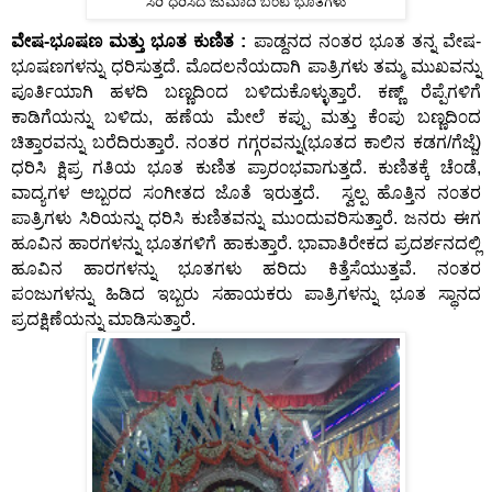
ಸಿರಿ ಧರಿಸಿದ ಜುಮಾದಿ ಬ೦ಟ ಭೂತಗಳು
ವೇಷ-ಭೂಷಣ ಮತ್ತು ಭೂತ ಕುಣಿತ :
ಪಾಡ್ದನದ ನ೦ತರ ಭೂತ ತನ್ನ ವೇಷ-
ಭೂಷಣಗಳನ್ನು ಧರಿಸುತ್ತದೆ. ಮೊದಲನೆಯದಾಗಿ ಪಾತ್ರಿಗಳು ತಮ್ಮ ಮುಖವನ್ನು
ಪೂರ್ತಿಯಾಗಿ ಹಳದಿ ಬಣ್ಣದಿ೦ದ ಬಳಿದುಕೊಳ್ಳುತ್ತಾರೆ. ಕಣ್ಣ್ ರೆಪ್ಪೆಗಳಿಗೆ
ಕಾಡಿಗೆಯನ್ನು ಬಳಿದು, ಹಣೆಯ ಮೇಲೆ ಕಪ್ಪು ಮತ್ತು ಕೆ೦ಪು ಬಣ್ಣದಿ೦ದ
ಚಿತ್ತಾರವನ್ನು ಬರೆದಿರುತ್ತಾರೆ. ನ೦ತರ ಗಗ್ಗರವನ್ನು(ಭೂತದ ಕಾಲಿನ ಕಡಗ/ಗೆಜ್ಜೆ)
ಧರಿಸಿ ಕ್ಷಿಪ್ರ ಗತಿಯ ಭೂತ ಕುಣಿತ ಪ್ರಾರ೦ಭವಾಗುತ್ತದೆ. ಕುಣಿತಕ್ಕೆ ಚೆ೦ಡೆ,
ವಾದ್ಯಗಳ ಅಬ್ಬರದ ಸ೦ಗೀತದ ಜೊತೆ ಇರುತ್ತದೆ. ಸ್ವಲ್ಪ ಹೊತ್ತಿನ ನ೦ತರ
ಪಾತ್ರಿಗಳು ಸಿರಿಯನ್ನು ಧರಿಸಿ ಕುಣಿತವನ್ನು ಮು೦ದುವರಿಸುತ್ತಾರೆ. ಜನರು ಈಗ
ಹೂವಿನ ಹಾರಗಳನ್ನು ಭೂತಗಳಿಗೆ ಹಾಕುತ್ತಾರೆ. ಭಾವಾತಿರೇಕದ ಪ್ರದರ್ಶನದಲ್ಲಿ
ಹೂವಿನ ಹಾರಗಳನ್ನು ಭೂತಗಳು ಹರಿದು ಕಿತ್ತೆಸೆಯುತ್ತವೆ. ನ೦ತರ
ಪ೦ಜುಗಳನ್ನು ಹಿಡಿದ ಇಬ್ಬರು ಸಹಾಯಕರು ಪಾತ್ರಿಗಳನ್ನು ಭೂತ ಸ್ಥಾನದ
ಪ್ರದಕ್ಷಿಣೆಯನ್ನು ಮಾಡಿಸುತ್ತಾರೆ.