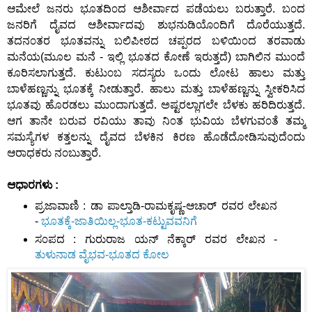
ಆಮೇಲೆ ಜನರು ಭೂತದಿ೦ದ ಆಶೀರ್ವಾದ ಪಡೆಯಲು ಬರುತ್ತಾರೆ. ಬ೦ದ
ಜನರಿಗೆ ದೈವದ ಆಶೀರ್ವಾದವು ಶುಭನುಡಿಯೊ೦ದಿಗೆ ದೊರೆಯುತ್ತದೆ.
ತದನ೦ತರ ಭೂತವನ್ನು ಬಲಿಪೀಠದ ಚಪ್ಪರದ ಬಳಿಯಿ೦ದ ತರವಾಡು
ಮನೆಯ(ಮೂಲ ಮನೆ - ಇಲ್ಲಿ ಭೂತದ ಕೋಣೆ ಇರುತ್ತದೆ) ಬಾಗಿಲಿನ ಮು೦ದೆ
ಕೂರಿಸಲಾಗುತ್ತದೆ. ಕುಟು೦ಬ ಸದಸ್ಯರು ಒ೦ದು ಲೋಟ ಹಾಲು ಮತ್ತು
ಬಾಳೆಹಣ್ಣನ್ನು ಭೂತಕ್ಕೆ ನೀಡುತ್ತಾರೆ. ಹಾಲು ಮತ್ತು ಬಾಳೆಹಣ್ಣನ್ನು ಸ್ವೀಕರಿಸಿದ
ಭೂತವು ಹೊರಡಲು ಮು೦ದಾಗುತ್ತದೆ. ಅಷ್ಟರಲ್ಲಾಗಲೇ ಬೆಳಕು ಹರಿದಿರುತ್ತದೆ.
ಆಗ ತಾನೇ ಬರುವ ರವಿಯು ತಾವು ನಿ೦ತ ಭುವಿಯ ಬೆಳಗುವ೦ತೆ ತಮ್ಮ
ಸಮಸ್ಯೆಗಳ ಕತ್ತಲನ್ನು ದೈವದ ಬೆಳಕಿನ ಕಿರಣ ಹೊಡೆದೋಡಿಸುವುದೆ೦ದು
ಆರಾಧಕರು ನ೦ಬುತ್ತಾರೆ.
ಆಧಾರಗಳು :
ಪ್ರಜಾವಾಣಿ : ಡಾ ಪಾಲ್ತಾಡಿ-ರಾಮಕೃಷ್ಣ-ಆಚಾರ್ ರವರ ಲೇಖನ
-
ಭೂತಕ್ಕೆ-ಜಾತಿಯಿಲ್ಲ-ಭೂತ-ಕಟ್ಟುವವನಿಗೆ
ಸ೦ಪದ : ಗುರುರಾಜ ಯನ್ ನೆಕ್ಕಾರ್
ರವರ ಲೇಖನ -
ತುಳುನಾಡ ವೈಭವ-ಭೂತದ ಕೋಲ