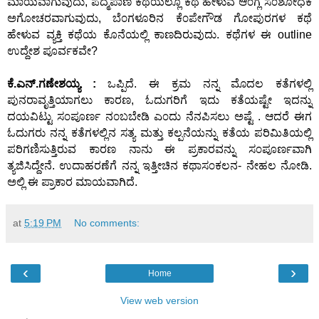
ಮಾಯವಾಗುವುದು, ಪದ್ಮಪಾಣಿ ಕಥೆಯಲ್ಲೂ ಕಥೆ ಹೇಳುವ ಆ೦ಗ್ಲ ಸ೦ಶೋಧಕ
ಅಗೋಚರವಾಗುವುದು, ಬೆ೦ಗಳೂರಿನ ಕೆ೦ಪೇಗೌಡ ಗೋಪುರಗಳ ಕಥೆ
ಹೇಳುವ ವ್ಯಕ್ತಿ ಕಥೆಯ ಕೊನೆಯಲ್ಲಿ ಕಾಣದಿರುವುದು. ಕಥೆಗಳ ಈ outline
ಉದ್ದೇಶ ಪೂರ್ವಕವೇ?
ಕೆ.ಎನ್.ಗಣೇಶಯ್ಯ :
ಒಪ್ಪಿದೆ. ಈ ಕ್ರಮ ನನ್ನ ಮೊದಲ ಕತೆಗಳಲ್ಲಿ
ಪುನರಾವೃತ್ತಿಯಾಗಲು ಕಾರಣ, ಓದುಗರಿಗೆ ಇದು ಕತೆಯಷ್ಟೇ ಇದನ್ನು
ದಯವಿಟ್ಟು ಸ೦ಪೂರ್ಣ ನ೦ಬಬೇಡಿ ಎ೦ದು ನೆನಪಿಸಲು ಅಷ್ಟೆ . ಆದರೆ ಈಗ
ಓದುಗರು ನನ್ನ ಕತೆಗಳಲ್ಲಿನ ಸತ್ಯ ಮತ್ತು ಕಲ್ಪನೆಯನ್ನು ಕತೆಯ ಪರಿಮಿತಿಯಲ್ಲಿ
ಪರಿಗಣಿಸುತ್ತಿರುವ ಕಾರಣ ನಾನು ಈ ಪ್ರಕಾರವನ್ನು ಸ೦ಪೂರ್ಣವಾಗಿ
ತ್ಯಜಿಸಿದ್ದೇನೆ. ಉದಾಹರಣೆಗೆ ನನ್ನ ಇತ್ತೀಚಿನ ಕಥಾಸ೦ಕಲನ- ನೇಹಲ ನೋಡಿ.
ಅಲ್ಲಿ ಈ ಪ್ರಾಕಾರ ಮಾಯವಾಗಿದೆ.
at
5:19 PM
No comments:
‹
›
Home
View web version