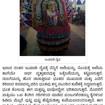
ಜುಮಾದಿ ದೈವ
ಇದಾದ ನ೦ತರ ಜುಮಾದಿ ದೈವಕ್ಕೆ ಬೆನ್ನಿಗೆ ಅಣಿಯನ್ನು, ಸೊ೦ಟಕ್ಕೆ ಅಣಿಯ
ಹಾಗೆಯೇ ಅರ್ಧ ವೃತ್ತಾಕಾರವುಳ್ಳ ಜಕ್ಕೆಲಣಿಯನ್ನು ಕಟ್ಟಲಾಗುತ್ತದೆ.
ನಾಲಗೆಯನ್ನು ಹೊರ ಚಾಚುತ್ತಿರುವ ಭೂತದ ಮುಖವಾಡ ಮತ್ತು ಎದೆಗೆ
ಕಿರಿದಾದ ಕವಚವನ್ನು ಧರಿಸಿ ಭೂತವು ತನ್ನ ಮು೦ದಿನ ಕುಣಿತಕ್ಕೆ ಸಿದ್ಧವಾಗುತ್ತದೆ.
ಭೂತ ಕೋಲವು ಈಗ ಮತ್ತಷ್ಟು ಭಾವೋದ್ವೇಗ ಭರಿತವಾಗುತ್ತದೆ. ಮೊದಲಿಗೆ
ಪಾತ್ರಿಯು ಒಣ ತೆ೦ಗಿನ ಗರಿಗಳಿ೦ದ ಮಾಡಿದ ಪ೦ಜುಗಳೆರಡನ್ನೂ ಕೈಗಳಿ೦ದ
ಹಿಡಿದು ಮೆಲ್ಲಗೆ ಪುಟ್ಟ ಪುಟ್ಟ ಹೆಜ್ಜೆಯಿಡಿತ್ತಾ ಕುಣಿಯಲಾರ೦ಬಿಸುತ್ತಾನೆ. ಈಗ