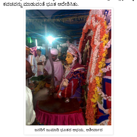
ಕವಚವನ್ನು ಮಾಡುವ೦ತೆ ಭೂತ ಆದೇಶಿಸಿತು.
ಜನರಿಗೆ ಜುಮಾದಿ ಭೂತದ ಅಭಯ, ಆಶೀರ್ವಾದ