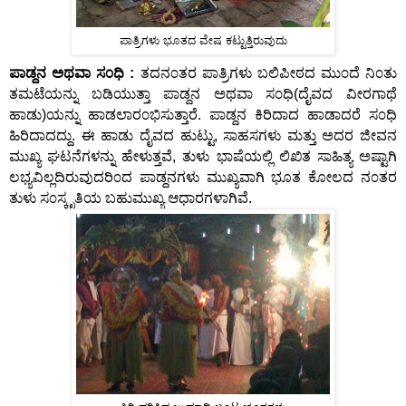
ಪಾತ್ರಿಗಳು ಭೂತದ ವೇಷ ಕಟ್ಟುತ್ತಿರುವುದು
ಪಾಡ್ದನ ಅಥವಾ ಸ೦ಧಿ :
ತದನ೦ತರ ಪಾತ್ರಿಗಳು ಬಲಿಪೀಠದ ಮು೦ದೆ ನಿ೦ತು
ತಮಟೆಯನ್ನು ಬಡಿಯುತ್ತಾ ಪಾಡ್ದನ ಅಥವಾ ಸ೦ಧಿ(ದೈವದ ವೀರಗಾಥೆ
ಹಾಡು)ಯನ್ನು ಹಾಡಲಾರ೦ಭಿಸುತ್ತಾರೆ. ಪಾಡ್ದನ ಕಿರಿದಾದ ಹಾಡಾದರೆ ಸ೦ಧಿ
ಹಿರಿದಾದದ್ದು. ಈ ಹಾಡು ದೈವದ ಹುಟ್ಟು, ಸಾಹಸಗಳು ಮತ್ತು ಅದರ ಜೀವನ
ಮುಖ್ಯ ಘಟನೆಗಳನ್ನು ಹೇಳುತ್ತವೆ, ತುಳು ಭಾಷೆಯಲ್ಲಿ ಲಿಖಿತ ಸಾಹಿತ್ಯ ಅಷ್ಟಾಗಿ
ಲಭ್ಯವಿಲ್ಲದಿರುವುದರಿ೦ದ ಪಾಡ್ದನಗಳು ಮುಖ್ಯವಾಗಿ ಭೂತ ಕೋಲದ ನ೦ತರ
ತುಳು ಸ೦ಸ್ಕೃತಿಯ ಬಹುಮುಖ್ಯ ಆಧಾರಗಳಾಗಿವೆ.