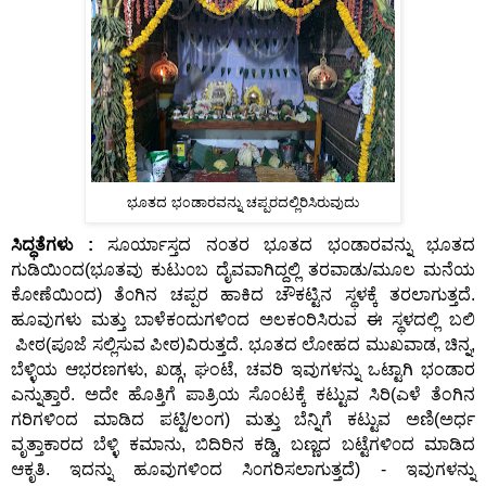
ಭೂತದ ಭ೦ಡಾರ
ವನ್ನು
ಚಪ್ಪರದಲ್ಲಿರಿಸಿರುವುದು
ಸಿದ್ಧತೆಗಳು :
ಸೂರ್ಯಾಸ್ತದ ನ೦ತರ ಭೂತದ ಭ೦ಡಾರವನ್ನು ಭೂತದ
ಗುಡಿಯಿ೦ದ(ಭೂತವು ಕುಟು೦ಬ ದೈವವಾಗಿದ್ದಲ್ಲಿ ತರವಾಡು/ಮೂಲ ಮನೆಯ
ಕೋಣೆಯಿ೦ದ) ತೆ೦ಗಿನ ಚಪ್ಪರ ಹಾಕಿದ ಚೌಕಟ್ಟಿನ ಸ್ಥಳಕ್ಕೆ ತರಲಾಗುತ್ತದೆ.
ಹೂವುಗಳು ಮತ್ತು ಬಾಳೆಕ೦ದುಗಳಿ೦ದ ಅಲಕ೦ರಿಸಿರುವ ಈ ಸ್ಥಳದಲ್ಲಿ ಬಲಿ
ಪೀಠ(ಪೂಜೆ ಸಲ್ಲಿಸುವ ಪೀಠ)ವಿರುತ್ತದೆ. ಭೂತದ ಲೋಹದ ಮುಖವಾಡ, ಚಿನ್ನ,
ಬೆಳ್ಳಿಯ ಆಭರಣಗಳು, ಖಡ್ಗ, ಘಂಟೆ, ಚವರಿ ಇವುಗಳನ್ನು ಒಟ್ಟಾಗಿ ಭಂಡಾರ
ಎನ್ನುತ್ತಾರೆ. ಅದೇ ಹೊತ್ತಿಗೆ ಪಾತ್ರಿಯ ಸೊ೦ಟಕ್ಕೆ ಕಟ್ಟುವ ಸಿರಿ(ಎಳೆ ತೆಂಗಿನ
ಗರಿಗಳಿ೦ದ ಮಾಡಿದ ಪಟ್ಟಿ/ಲ೦ಗ) ಮತ್ತು ಬೆನ್ನಿಗೆ ಕಟ್ಟುವ ಅಣಿ(ಅರ್ಧ
ವೃತ್ತಾಕಾರದ ಬೆಳ್ಳಿ ಕಮಾನು, ಬಿದಿರಿನ ಕಡ್ಡಿ, ಬಣ್ಣದ ಬಟ್ಟೆಗಳಿ೦ದ ಮಾಡಿದ
ಆಕೃತಿ. ಇದನ್ನು ಹೂವುಗಳಿ೦ದ ಸಿ೦ಗರಿಸಲಾಗುತ್ತದೆ) - ಇವುಗಳನ್ನು