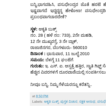
ಬನ್ನಿ,ಭಾಗವಹಿಸಿ, ವಸುಧೇಂದ್ರರ ಜೊತೆ ಹರಟೆ ಹ
ಇಷ್ಟವಾಗದೆ ಇದ್ದದ್ದನ್ನ ಹೇಳೋಣ! ವಸುಧೇಂದ್
ಪ್ರಬಂಧವಾಗಬಾರದೇಕೆ?
ಸ್ಥಳ:
ಆಕೃತಿ ಬುಕ್ಸ್
ನಂ. 28 ( ಹಳೆ ನಂ: 733), 2ನೇ ಮಹಡಿ,
12 ನೇ ಮುಖ್ಯರಸ್ತೆ, 3 ನೇ ಬ್ಲಾಕ್,
ರಾಜಾಜಿನಗರ, ಬೆಂಗಳೂರು- 560010
ದಿನಾಂಕ :
ಭಾನುವಾರ, 11 ಜುಲೈ 2010
ಸಮಯ:
ಬೆಳಗ್ಗೆ 11 ಘಂಟೆಗೆ
ಗುರುತು:
ಇ. ಎಸ್. ಐ. ಆಸ್ಪತ್ರೆ ಹತ್ತಿರ, ಸ್ವಾತಿ ಗಿಫ್
ಹೆಚ್ಚಿನ ವಿವರಗಳಿಗೆ ದೂರವಾಣಿಯಲ್ಲಿ ಸಂಪರ್ಕಿಸ
ನೀವೂ ಬನ್ನಿ, ನಿಮ್ಮ ಗೆಳೆಯರನ್ನೂ ಕರೆತನ್ನಿ..
at
8:50 PM
Labels:
ಆಕೃತಿ ಬುಕ್ಸ್
,
ಪುಸ್ತಕ ವಿಚಾರ
,
ರಕ್ಷಕ ಅನಾಥ
,
ವಸುಧೇ