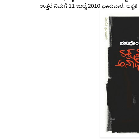
ಉತ್ತರ ನಿಮಗೆ 11 ಜುಲೈ 2010 ಭಾನುವಾರ, ಆಕೃತಿ ಪು