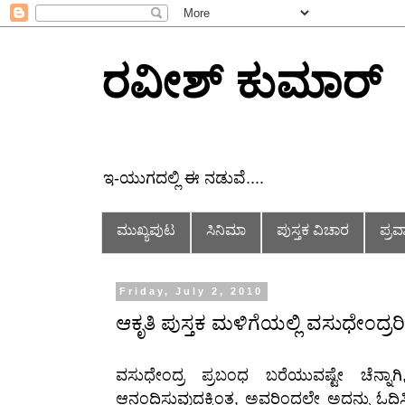
ರವೀಶ್ ಕುಮಾರ್
ಇ-ಯುಗದಲ್ಲಿ ಈ ನಡುವೆ....
ಮುಖ್ಯಪುಟ
ಸಿನಿಮಾ
ಪುಸ್ತಕ ವಿಚಾರ
ಪ್ರ
Friday, July 2, 2010
ಆಕೃತಿ ಪುಸ್ತಕ ಮಳಿಗೆಯಲ್ಲಿ ವಸುಧೇ೦ದ್
ವಸುಧೇಂದ್ರ ಪ್ರಬಂಧ ಬರೆಯುವಷ್ಟೇ ಚೆನ್ನ
ಆನಂದಿಸುವುದಕ್ಕಿಂತ, ಅವರಿಂದಲೇ ಅದನ್ನು ಓದಿಸಿ