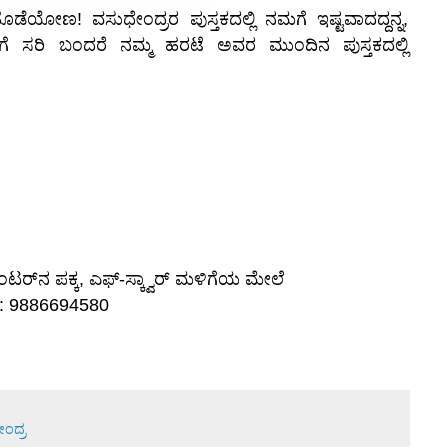
ೊಡೆಯೋಣ! ವಸುಧೇಂದ್ರರ ಪುಸ್ತಕದಲ್ಲಿ ನಮಗೆ ಇಷ್ಟವಾದದ್ದನ್ನ,
ರರಿಗೆ ಸರಿ ಬಂದರೆ ನಮ್ಮ ಹರಟೆ ಅವರ ಮುಂದಿನ ಪುಸ್ತಕದಲ್ಲಿ
ಟ್ ಸೆಂಟರ್‌‍ನ ಪಕ್ಕ, ಎಫ್-ಸ್ಕ್ವಾರ್ ಮಳಿಗೆಯ ಮೇಲೆ
ಲು: 9886694580
ಂದ್ರ