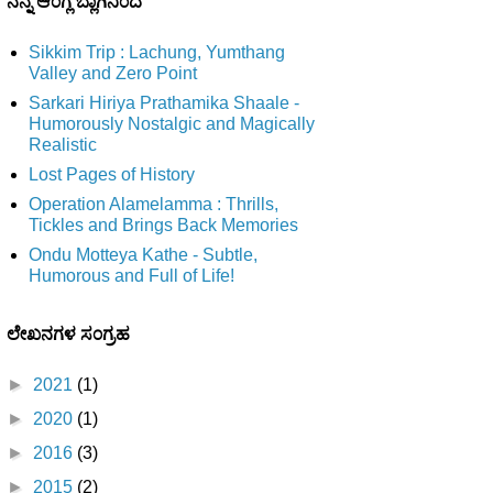
ನನ್ನ ಆ೦ಗ್ಲ ಬ್ಲಾಗಿನಿ೦ದ
Sikkim Trip : Lachung, Yumthang
Valley and Zero Point
Sarkari Hiriya Prathamika Shaale -
Humorously Nostalgic and Magically
Realistic
Lost Pages of History
Operation Alamelamma : Thrills,
Tickles and Brings Back Memories
Ondu Motteya Kathe - Subtle,
Humorous and Full of Life!
ಲೇಖನಗಳ ಸ೦ಗ್ರಹ
►
2021
(1)
►
2020
(1)
►
2016
(3)
►
2015
(2)