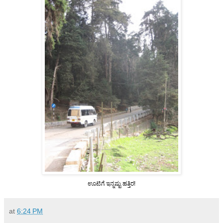
ಊಟಿಗೆ ಇನ್ನಷ್ಟು ಹತ್ತಿರ!
at
6:24 PM