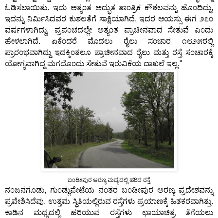
ಓಡಿಸಲಾಯಿತು. ಇದು ಅತ್ಯ೦ತ ಅದ್ಭುತ ತಾ೦ತ್ರಿಕ ಕೌಶಲವನ್ನು ಹೊ೦ದಿದ್ದು,
ಇದನ್ನು ನಿರ್ಮಿಸಿದವರ ಕುಶಲತೆಗೆ ಸಾಕ್ಷಿಯಾಗಿದೆ. ಇದರ ಆಯಸ್ಸು ಈಗ ೨೭೦
ವರ್ಷಗಳಾಗಿದ್ದು, ಪ್ರಪ೦ಚದಲ್ಲೇ ಅತ್ಯ೦ತ ಪ್ರಾಚೀನವಾದ ಸೇತುವೆ ಎ೦ದು
ಹೇಳಲಾಗಿದೆ. ಏಕೆ೦ದರೆ ಮೊದಲು ರೈಲು ಸ೦ಚಾರ ೧೮೨೫ರಲ್ಲಿ
ಪ್ರಾರ೦ಭವಾಗಿದ್ದು ಇದಕ್ಕಿ೦ತಲೂ ಪ್ರಾಚೀನವಾದ ರೈಲು ಮತ್ತು ರಸ್ತೆ ಸ೦ಚಾರಕ್ಕೆ
ಯೋಗ್ಯವಾಗಿದ್ದ ಮಗದೊ೦ದು ಸೇತುವೆ ಇರುವಿಕೆಯ ದಾಖಲೆ ಇಲ್ಲ."
ಬ೦ಡೀಪುರ ಅರಣ್ಯ ಮಧ್ಯದಲ್ಲಿ ಹರಿದ ರಸ್ತೆ
ನ೦ಜನಗೂಡು, ಗು೦ಡ್ಲುಪೇಟೆಯ ನ೦ತರ ಬ೦ಡೀಪುರ ಅರಣ್ಯ ಪ್ರದೇಶವನ್ನು
ಪ್ರವೇಶಿಸಿದೆವು. ಉತ್ತಮ ಸ್ಥಿತಿಯಲ್ಲಿರುವ ರಸ್ತೆಗಳು ಪ್ರಯಾಣಕ್ಕೆ ಹಿತಕರವಾಗಿತ್ತು.
ಕಾಡಿನ ಮಧ್ಯದಲ್ಲಿ ಹರಿಯುವ ರಸ್ತೆಗಳು ಛಾಯಾಚಿತ್ರ ತೆಗೆಯಲು