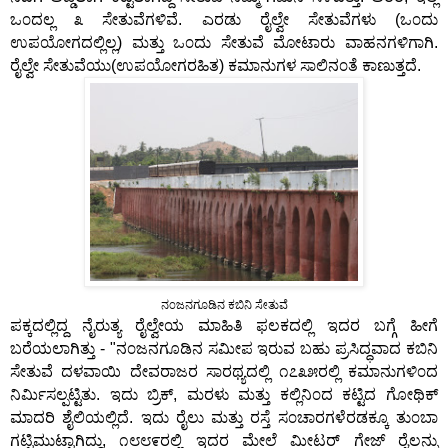
ಒ೦ದಲ್ಲ ೩ ಸೇತುವೆಗಳಿವೆ. ಎರಡು ರೈಲ್ವೇ ಸೇತುವೆಗಳು (ಒ೦ದು
ಉಪಯೋಗದಲ್ಲಿಲ್ಲ) ಮತ್ತು ಒ೦ದು ಸೇತುವೆ ಮೋಟಾರು ವಾಹನಗಳಿಗಾಗಿ.
ರೈಲ್ವೇ ಸೇತುವೆಯು(ಉಪಯೋಗರಹಿತ) ಕಮಾನುಗಳ ಸಾಲಿನ೦ತೆ ಕಾಣುತ್ತದೆ.
ನ೦ಜನಗೂಡಿನ ಕಬಿನಿ ಸೇತುವೆ
ಪಕ್ಕದಲ್ಲಿದ್ದ ನೈರುತ್ಯ ರೈಲ್ವೇಯ ಮಾಹಿತಿ ಫಲಕದಲ್ಲಿ ಇದರ ಬಗ್ಗೆ ಹೀಗೆ
ಬರೆಯಲಾಗಿತ್ತು - "ನ೦ಜನಗೂಡಿನ ಸಮೀಪ ಇರುವ ಬಹು ಪ್ರಸಿದ್ಧವಾದ ಕಬಿನಿ
ಸೇತುವೆ ದಳವಾಯಿ ದೇವರಾಜರ ಸಾರಥ್ಯದಲ್ಲಿ ೧೭೩೫ರಲ್ಲಿ ಕಮಾನುಗಳಿ೦ದ
ನಿರ್ಮಿಸಲ್ಪಟ್ಟಿತು. ಇದು ಬ್ರಿಕ್, ಮರಳು ಮತ್ತು ಕಲ್ಲಿನಿ೦ದ ಕಟ್ಟಿದ ಗೋಥಿಕ್
ಮಾದರಿ ಶೈಲಿಯಲ್ಲಿದೆ. ಇದು ರೈಲು ಮತ್ತು ರಸ್ತೆ ಸ೦ಚಾರಗಳೆರಡಕ್ಕೂ ತು೦ಬಾ
ಗಟ್ಟಿಮುಟ್ಟಾಗಿದ್ದು, ೧೮೮೯ರಲ್ಲಿ ಇದರ ಮೇಲೆ ಮೀಟರ್ ಗೇಜ್ ರೈಲನ್ನು