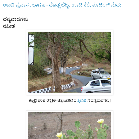
ಊಟಿ ಪ್ರವಾಸ : ಭಾಗ ೩ - ದೊಡ್ಡ ಬೆಟ್ಟ, ಊಟಿ ಕೆರೆ, ಶೂಟಿ೦ಗ್ ಮೆದು
ಧನ್ಯವಾದಗಳು
ರವೀಶ
ಕಲ್ಹಟ್ಟಿ ಘಾಟಿ ರಸ್ತೆ [ಈ ಚಿತ್ರ ಒದಗಿಸಿದ
ಶ್ರೀನಿಧಿ
ಗೆ ಧನ್ಯವಾದಗಳು]