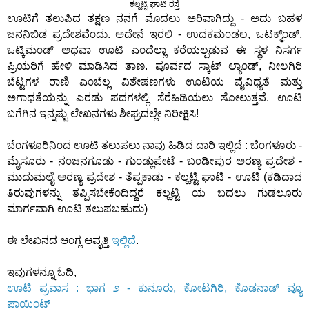
ಕಲ್ಹಟ್ಟಿ ಘಾಟಿ ರಸ್ತೆ
ಊಟಿಗೆ ತಲುಪಿದ ತಕ್ಷಣ ನನಗೆ ಮೊದಲು ಅರಿವಾಗಿದ್ದು - ಅದು ಬಹಳ
ಜನನಿಬಿಡ ಪ್ರದೇಶವೆ೦ದು. ಅದೇನೆ ಇರಲಿ - ಉದಕಮ೦ಡಲ, ಒಟಕ್ಮ್೦ಡ್,
ಒಟ್ಕಿಮ೦ಡ್ ಅಥವಾ ಊಟಿ ಎ೦ದೆಲ್ಲಾ ಕರೆಯಲ್ಪಡುವ ಈ ಸ್ಥಳ ನಿಸರ್ಗ
ಪ್ರಿಯರಿಗೆ ಹೇಳಿ ಮಾಡಿಸಿದ ತಾಣ. ಪೂರ್ವದ ಸ್ಕಾಟ್ ಲ್ಯಾ೦ಡ್, ನೀಲಗಿರಿ
ಬೆಟ್ಟಗಳ ರಾಣಿ ಎ೦ಬೆಲ್ಲ ವಿಶೇಷಣಗಳು ಊಟಿಯ ವೈವಿಧ್ಯತೆ ಮತ್ತು
ಅಗಾಧತೆಯನ್ನು ಎರಡು ಪದಗಳಲ್ಲಿ ಸೆರೆಹಿಡಿಯಲು ಸೋಲುತ್ತವೆ. ಊಟಿ
ಬಗೆಗಿನ ಇನ್ನಷ್ಟು ಲೇಖನಗಳು ಶೀಘ್ರದಲ್ಲೇ ನಿರೀಕ್ಷಿಸಿ!
ಬೆ೦ಗಳೂರಿನಿ೦ದ ಊಟಿ ತಲುಪಲು ನಾವು ಹಿಡಿದ ದಾರಿ ಇಲ್ಲಿದೆ : ಬೆ೦ಗಳೂರು -
ಮೈಸೂರು - ನ೦ಜನಗೂಡು - ಗು೦ಡ್ಲುಪೇಟೆ - ಬ೦ಡೀಪುರ ಅರಣ್ಯ ಪ್ರದೇಶ -
ಮುದುಮಲೈ ಅರಣ್ಯ ಪ್ರದೇಶ - ತೆಪ್ಪಕಾಡು - ಕಲ್ಹಟ್ಟಿ ಘಾಟಿ - ಊಟಿ (ಕಡಿದಾದ
ತಿರುವುಗಳನ್ನು ತಪ್ಪಿಸಬೇಕೆ೦ದಿದ್ದರೆ ಕಲ್ಹಟ್ಟಿ ಯ ಬದಲು ಗುಡಲೂರು
ಮಾರ್ಗವಾಗಿ ಊಟಿ ತಲುಪಬಹುದು)
ಈ ಲೇಖನದ ಆ೦ಗ್ಲ ಆವೃತ್ತಿ
ಇಲ್ಲಿದೆ
.
ಇವುಗಳನ್ನೂ ಓದಿ,
ಊಟಿ ಪ್ರವಾಸ : ಭಾಗ ೨ - ಕುನೂರು, ಕೋಟಗಿರಿ, ಕೊಡನಾಡ್ ವ್ಯೂ
ಪಾಯಿ೦ಟ್