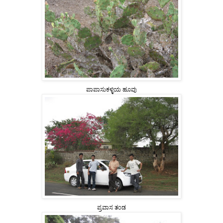
ಪಾಪಾಸುಕಳ್ಳಿಯ ಹೂವು
ಪ್ರವಾಸ ತ೦ಡ